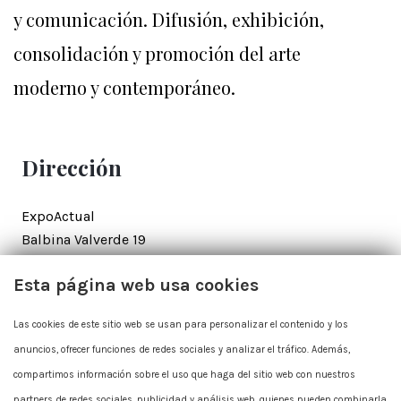
y comunicación. Difusión, exhibición,
consolidación y promoción del arte
moderno y contemporáneo.
.
Dirección
ExpoActual
Balbina Valverde 19
28002 Madrid
Esta página web usa cookies
Contacto
Las cookies de este sitio web se usan para personalizar el contenido y los
anuncios, ofrecer funciones de redes sociales y analizar el tráfico. Además,
+34 915 625 712
compartimos información sobre el uso que haga del sitio web con nuestros
expoactual@expoactual.com
partners de redes sociales, publicidad y análisis web, quienes pueden combinarla