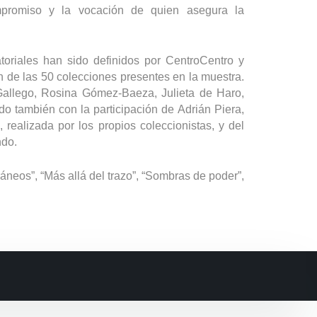
ompromiso y la vocación de quien asegura la
atoriales han sido definidos por CentroCentro y
n de las 50 colecciones presentes en la muestra.
Gallego, Rosina Gómez-Baeza, Julieta de Haro,
do también con la participación de Adrián Piera,
realizada por los propios coleccionistas, y del
ndo.
neos”, “Más allá del trazo”, “Sombras de poder”,