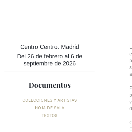
Centro Centro. Madrid
L
e
Del 26 de febrero al 6 de
p
septiembre de 2026
s
a
Documentos
P
p
COLECCIONES Y ARTISTAS
v
HOJA DE SALA
d
TEXTOS
C
E