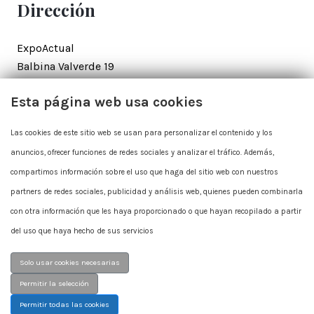
Dirección
ExpoActual
Balbina Valverde 19
28002 Madrid
Esta página web usa cookies
Contacto
Las cookies de este sitio web se usan para personalizar el contenido y los
anuncios, ofrecer funciones de redes sociales y analizar el tráfico. Además,
+34 915 625 712
compartimos información sobre el uso que haga del sitio web con nuestros
expoactual@expoactual.com
partners de redes sociales, publicidad y análisis web, quienes pueden combinarla
con otra información que les haya proporcionado o que hayan recopilado a partir
del uso que haya hecho de sus servicios
Solo usar cookies necesarias
Permitir la selección
Permitir todas las cookies